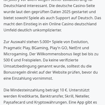
Deutschland interessant. Die deutsche Casino-Seite
wurde laut den geprüften Daten 2025 gestartet und
bietet sowohl Spiele als auch Support auf Deutsch. Das
macht den Einstieg in ein Online Casino deutschland
Umfeld deutlich unkomplizierter.
Zur Auswahl stehen 5.000+ Spiele von Evolution,
Pragmatic Play, BGaming, Play’n GO, NetEnt und
Microgaming. Der Willkommensbonus liegt bei bis zu
500 € und Freispielen. Da keine verifizierte
Umsatzbedingung genannt wurde, solltest du die
Bonusregeln direkt auf der Website prüfen, bevor du
eine Einzahlung vornimmst.
Die Mindesteinzahlung beträgt 10 €. Unterstützt
werden Kreditkarte, Banktransfer, Skrill, Neteller,
Paysafecard und Kryptowährungen. Eine App gibt es