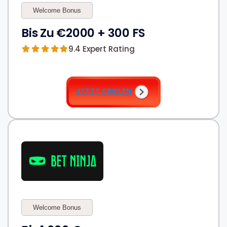
Welcome Bonus
Bis Zu €2000 + 300 FS
9.4 Expert Rating
JETZT SPIELEN
Welcome Bonus