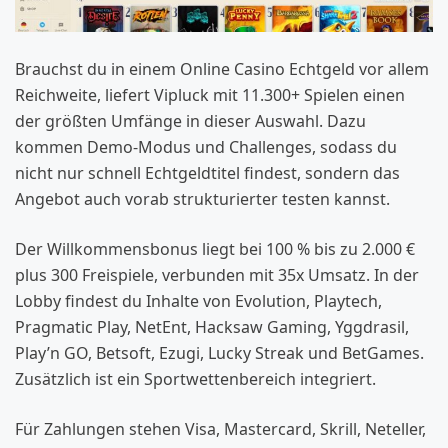
Brauchst du in einem Online Casino Echtgeld vor allem
Reichweite, liefert Vipluck mit 11.300+ Spielen einen
der größten Umfänge in dieser Auswahl. Dazu
kommen Demo-Modus und Challenges, sodass du
nicht nur schnell Echtgeldtitel findest, sondern das
Angebot auch vorab strukturierter testen kannst.
Der Willkommensbonus liegt bei 100 % bis zu 2.000 €
plus 300 Freispiele, verbunden mit 35x Umsatz. In der
Lobby findest du Inhalte von Evolution, Playtech,
Pragmatic Play, NetEnt, Hacksaw Gaming, Yggdrasil,
Play’n GO, Betsoft, Ezugi, Lucky Streak und BetGames.
Zusätzlich ist ein Sportwettenbereich integriert.
Für Zahlungen stehen Visa, Mastercard, Skrill, Neteller,