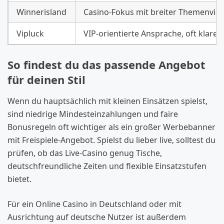
Winnerisland
Casino-Fokus mit breiter Themenvielf
Vipluck
VIP-orientierte Ansprache, oft klar
So findest du das passende Angebot
für deinen Stil
Wenn du hauptsächlich mit kleinen Einsätzen spielst,
sind niedrige Mindesteinzahlungen und faire
Bonusregeln oft wichtiger als ein großer Werbebanner
mit Freispiele-Angebot. Spielst du lieber live, solltest du
prüfen, ob das Live-Casino genug Tische,
deutschfreundliche Zeiten und flexible Einsatzstufen
bietet.
Für ein Online Casino in Deutschland oder mit
Ausrichtung auf deutsche Nutzer ist außerdem