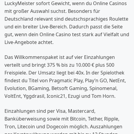
LuckyMeister sofort Gewicht, wenn du Online Casinos
mit großer Auswahl suchst. Besonders für
Deutschland relevant sind deutschsprachiges Roulette
und ein breiter Live-Bereich. Dadurch passt die Seite
gut, wenn dein Online Casino test stark auf Vielfalt und
Live-Angebote achtet.
Das Willkommenspaket ist auf vier Einzahlungen
verteilt und bringt 375 % bis zu 10.000 € plus 500
Freispiele. Der Umsatz liegt bei 40x. In der Spielothek
findest du Titel von Pragmatic Play, Play’n GO, NetEnt,
Evolution, BGaming, Betsoft Gaming, Spinomenal,
VoltEnt, Yggdrasil, Iconic21, Ezugi und Tom Horn.
Einzahlungen sind per Visa, Mastercard,
Banküberweisung sowie mit Bitcoin, Tether, Ripple,
Tron, Litecoin und Dogecoin möglich. Auszahlungen