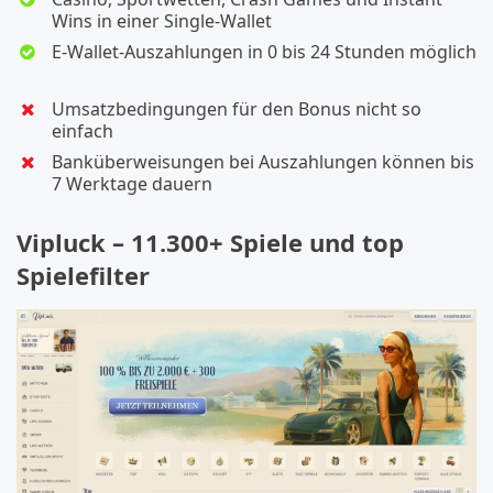
Wins in einer Single-Wallet
E-Wallet-Auszahlungen in 0 bis 24 Stunden möglich
Umsatzbedingungen für den Bonus nicht so
einfach
Banküberweisungen bei Auszahlungen können bis
7 Werktage dauern
Vipluck – 11.300+ Spiele und top
Spielefilter