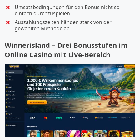
Umsatzbedingungen für den Bonus nicht so
einfach durchzuspielen
Auszahlungszeiten hängen stark von der
gewählten Methode ab
Winnerisland – Drei Bonusstufen im
Online Casino mit Live-Bereich