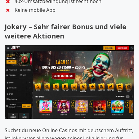
40x-Umsatzbedingung ist recht hoch
Keine mobile App
Jokery – Sehr fairer Bonus und viele
weitere Aktionen
Suchst du neue Online Casinos mit deutschem Auftritt,
ist Jokery vor allem wegen seiner Lokalisierung für