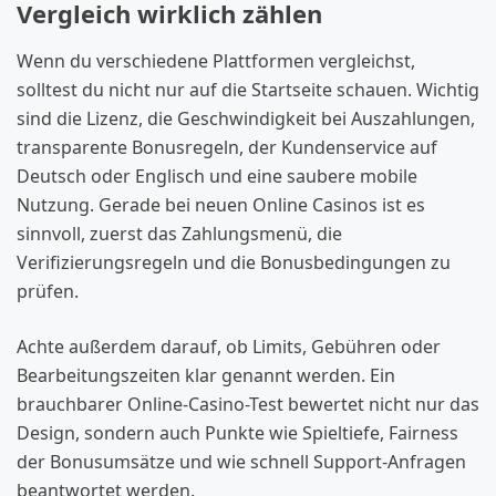
Vergleich wirklich zählen
Wenn du verschiedene Plattformen vergleichst,
solltest du nicht nur auf die Startseite schauen. Wichtig
sind die Lizenz, die Geschwindigkeit bei Auszahlungen,
transparente Bonusregeln, der Kundenservice auf
Deutsch oder Englisch und eine saubere mobile
Nutzung. Gerade bei neuen Online Casinos ist es
sinnvoll, zuerst das Zahlungsmenü, die
Verifizierungsregeln und die Bonusbedingungen zu
prüfen.
Achte außerdem darauf, ob Limits, Gebühren oder
Bearbeitungszeiten klar genannt werden. Ein
brauchbarer Online-Casino-Test bewertet nicht nur das
Design, sondern auch Punkte wie Spieltiefe, Fairness
der Bonusumsätze und wie schnell Support-Anfragen
beantwortet werden.