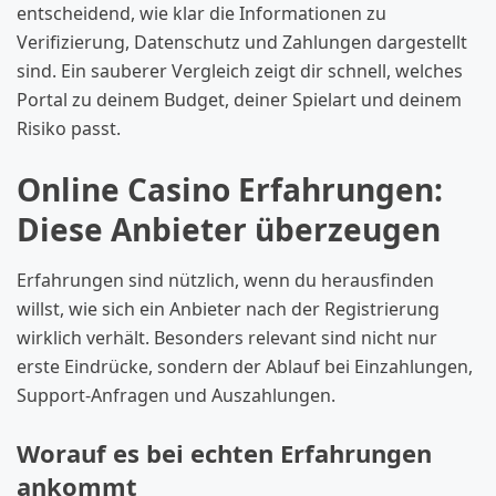
entscheidend, wie klar die Informationen zu
Verifizierung, Datenschutz und Zahlungen dargestellt
sind. Ein sauberer Vergleich zeigt dir schnell, welches
Portal zu deinem Budget, deiner Spielart und deinem
Risiko passt.
Online Casino Erfahrungen:
Diese Anbieter überzeugen
Erfahrungen sind nützlich, wenn du herausfinden
willst, wie sich ein Anbieter nach der Registrierung
wirklich verhält. Besonders relevant sind nicht nur
erste Eindrücke, sondern der Ablauf bei Einzahlungen,
Support-Anfragen und Auszahlungen.
Worauf es bei echten Erfahrungen
ankommt