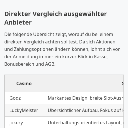
Direkter Vergleich ausgewählter
Anbieter
Die folgende Übersicht zeigt, worauf du bei einem
direkten Vergleich achten solltest. Da sich Aktionen
und Zahlungsoptionen ändern können, lohnt sich vor
der Anmeldung immer ein kurzer Blick in Kasse,
Bonusbereich und AGB.
Casino
St
Godz
Markantes Design, breite Slot-Ausri
LuckyMeister
Übersichtlicher Aufbau, Fokus auf kl
Jokery
Unterhaltungsorientiertes Layout, m