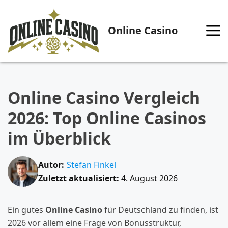
Zum
Inhalt
Online Casino
springen
Online Casino Vergleich
2026: Top Online Casinos
im Überblick
Autor:
Stefan Finkel
Zuletzt aktualisiert:
4. August 2026
Ein gutes
Online Casino
für Deutschland zu finden, ist
2026 vor allem eine Frage von Bonusstruktur,