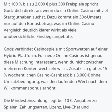
Mit 100 % bis zu 2.000 € plus 300 Freispiele spricht
Godz dich direkt an, wenn du ein Online Casino mit viel
Startguthaben suchst. Dazu kommt ein 30x-Umsatz
nur auf den Bonusbetrag, was im Online Casino
Vergleich deutlich klarer wirkt als viele
unübersichtliche Einstiegsangebote.
Godz verbindet Casinospiele mit Sportwetten auf einer
Hybrid-Plattform. Für neue Online Casinos ist genau
diese Mischung interessant, wenn du nicht zwischen
mehreren Konten wechseln willst. Zusätzlich gibt es 15
% wöchentlichen Casino-Cashback bis 3.000 € ohne
Umsatzbedingung, was den laufenden Wert nach dem
Willkommensbonus erhöht.
Die Mindesteinzahlung liegt bei 10 €. Angaben zu
Spielen, Zahlungsarten, Lizenz, Live-Chat und