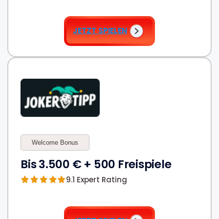
JETZT SPIELEN
Welcome Bonus
Bis 3.500 € + 500 Freispiele
9.1 Expert Rating