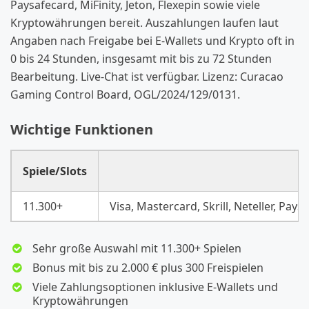
Paysafecard, MiFinity, Jeton, Flexepin sowie viele
Kryptowährungen bereit. Auszahlungen laufen laut
Angaben nach Freigabe bei E-Wallets und Krypto oft in
0 bis 24 Stunden, insgesamt mit bis zu 72 Stunden
Bearbeitung. Live-Chat ist verfügbar. Lizenz: Curacao
Gaming Control Board, OGL/2024/129/0131.
Wichtige Funktionen
Spiele/Slots
11.300+
Visa, Mastercard, Skrill, Neteller, Pay
Sehr große Auswahl mit 11.300+ Spielen
Bonus mit bis zu 2.000 € plus 300 Freispielen
Viele Zahlungsoptionen inklusive E-Wallets und
Kryptowährungen