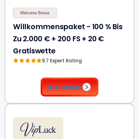
Welcome Bonus
Willkommenspaket - 100 % Bis
Zu 2.000 € + 200 FS + 20 €
Gratiswette
9.7 Expert Rating
JETZT SPIELEN