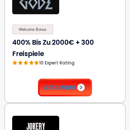
Welcome Bonus
400% Bis Zu 2000€ + 300
Freispiele
10 Expert Rating
JETZT SPIELEN