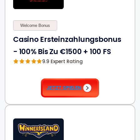
Welcome Bonus
Casino Ersteinzahlungsbonus
- 100% Bis Zu €1500 + 100 FS
9.9 Expert Rating
JETZT SPIELEN