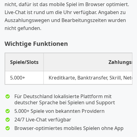
nicht, dafür ist das mobile Spiel im Browser optimiert.
Live-Chat ist rund um die Uhr verfügbar. Angaben zu
Auszahlungswegen und Bearbeitungszeiten wurden
nicht gefunden.
Wichtige Funktionen
Spiele/Slots
Zahlungsm
5.000+
Kreditkarte, Banktransfer, Skrill, Net
Für Deutschland lokalisierte Plattform mit
deutscher Sprache bei Spielen und Support
5.000+ Spiele von bekannten Providern
24/7 Live-Chat verfügbar
Browser-optimiertes mobiles Spielen ohne App