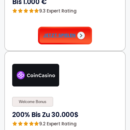
Bis 1.000 €
9.3 Expert Rating
JETZT SPIELEN
Welcome Bonus
200% Bis Zu 30.000$
9.2 Expert Rating