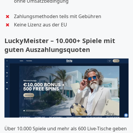
ohne Umsatzbedingung
Zahlungsmethoden teils mit Gebühren
Keine Lizenz aus der EU
LuckyMeister – 10.000+ Spiele mit
guten Auszahlungsquoten
Über 10.000 Spiele und mehr als 600 Live-Tische geben