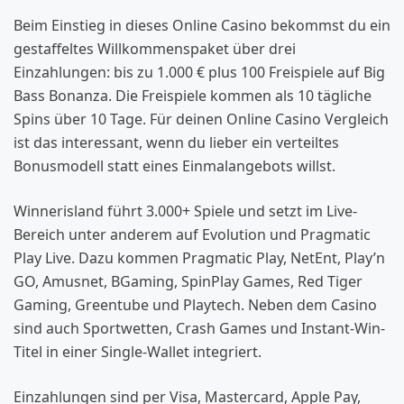
Beim Einstieg in dieses Online Casino bekommst du ein
gestaffeltes Willkommenspaket über drei
Einzahlungen: bis zu 1.000 € plus 100 Freispiele auf Big
Bass Bonanza. Die Freispiele kommen als 10 tägliche
Spins über 10 Tage. Für deinen Online Casino Vergleich
ist das interessant, wenn du lieber ein verteiltes
Bonusmodell statt eines Einmalangebots willst.
Winnerisland führt 3.000+ Spiele und setzt im Live-
Bereich unter anderem auf Evolution und Pragmatic
Play Live. Dazu kommen Pragmatic Play, NetEnt, Play’n
GO, Amusnet, BGaming, SpinPlay Games, Red Tiger
Gaming, Greentube und Playtech. Neben dem Casino
sind auch Sportwetten, Crash Games und Instant-Win-
Titel in einer Single-Wallet integriert.
Einzahlungen sind per Visa, Mastercard, Apple Pay,