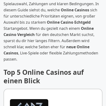
Spielauswahl, Zahlungen und klaren Bedingungen. In
diesem Guide siehst du, welche
Online Casinos
sich
für unterschiedliche Prioritäten eignen, von großer
Auswahl bis zu starkem
Online Casino Echtgeld
Startangebot. Wenn du gezielt nach einem
Online
Casino Vergleich
für den deutschen Markt suchst,
sparst du dir hier langes Filtern. Außerdem wird
schnell klar, welche Seiten eher für
neue Online
Casinos
, Live-Spiele oder flexible Zahlungsmethoden
passen.
Top 5 Online Casinos auf
einen Blick