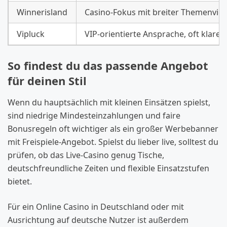
Winnerisland
Casino-Fokus mit breiter Themenvielf
Vipluck
VIP-orientierte Ansprache, oft klar
So findest du das passende Angebot
für deinen Stil
Wenn du hauptsächlich mit kleinen Einsätzen spielst,
sind niedrige Mindesteinzahlungen und faire
Bonusregeln oft wichtiger als ein großer Werbebanner
mit Freispiele-Angebot. Spielst du lieber live, solltest du
prüfen, ob das Live-Casino genug Tische,
deutschfreundliche Zeiten und flexible Einsatzstufen
bietet.
Für ein Online Casino in Deutschland oder mit
Ausrichtung auf deutsche Nutzer ist außerdem