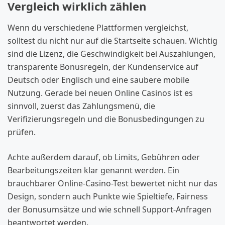
Vergleich wirklich zählen
Wenn du verschiedene Plattformen vergleichst,
solltest du nicht nur auf die Startseite schauen. Wichtig
sind die Lizenz, die Geschwindigkeit bei Auszahlungen,
transparente Bonusregeln, der Kundenservice auf
Deutsch oder Englisch und eine saubere mobile
Nutzung. Gerade bei neuen Online Casinos ist es
sinnvoll, zuerst das Zahlungsmenü, die
Verifizierungsregeln und die Bonusbedingungen zu
prüfen.
Achte außerdem darauf, ob Limits, Gebühren oder
Bearbeitungszeiten klar genannt werden. Ein
brauchbarer Online-Casino-Test bewertet nicht nur das
Design, sondern auch Punkte wie Spieltiefe, Fairness
der Bonusumsätze und wie schnell Support-Anfragen
beantwortet werden.