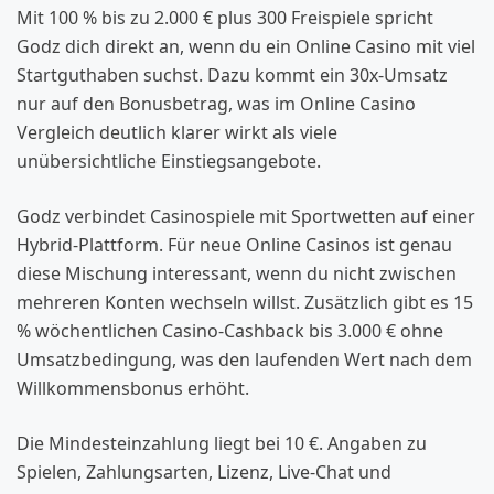
Mit 100 % bis zu 2.000 € plus 300 Freispiele spricht
Godz dich direkt an, wenn du ein Online Casino mit viel
Startguthaben suchst. Dazu kommt ein 30x-Umsatz
nur auf den Bonusbetrag, was im Online Casino
Vergleich deutlich klarer wirkt als viele
unübersichtliche Einstiegsangebote.
Godz verbindet Casinospiele mit Sportwetten auf einer
Hybrid-Plattform. Für neue Online Casinos ist genau
diese Mischung interessant, wenn du nicht zwischen
mehreren Konten wechseln willst. Zusätzlich gibt es 15
% wöchentlichen Casino-Cashback bis 3.000 € ohne
Umsatzbedingung, was den laufenden Wert nach dem
Willkommensbonus erhöht.
Die Mindesteinzahlung liegt bei 10 €. Angaben zu
Spielen, Zahlungsarten, Lizenz, Live-Chat und