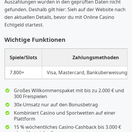
Auszahlungen wurden in den geprüften Daten nicht
gefunden. Deshalb gilt hier: Sieh auf der Website nach
den aktuellen Details, bevor du mit Online Casino
Echtgeld startest.
Wichtige Funktionen
Spiele/Slots
Zahlungsmethoden
7.800+
Visa, Mastercard, Banküberweisung, 
Großes Willkommenspaket mit bis zu 2.000 € und
300 Freispielen
30x-Umsatz nur auf den Bonusbetrag
Kombiniert Casino und Sportwetten auf einer
Plattform
15 % wöchentliches Casino-Cashback bis 3.000 €