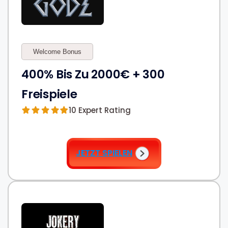
Welcome Bonus
400% Bis Zu 2000€ + 300
Freispiele
10 Expert Rating
JETZT SPIELEN