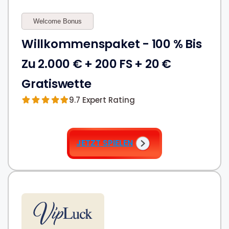
Welcome Bonus
Willkommenspaket - 100 % Bis
Zu 2.000 € + 200 FS + 20 €
Gratiswette
9.7 Expert Rating
JETZT SPIELEN