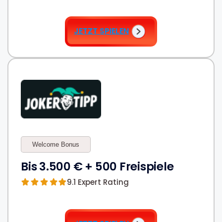
JETZT SPIELEN
Welcome Bonus
Bis 3.500 € + 500 Freispiele
9.1 Expert Rating