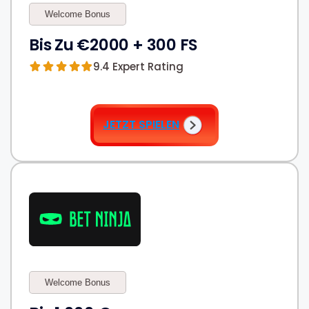
Welcome Bonus
Bis Zu €2000 + 300 FS
9.4 Expert Rating
JETZT SPIELEN
Welcome Bonus