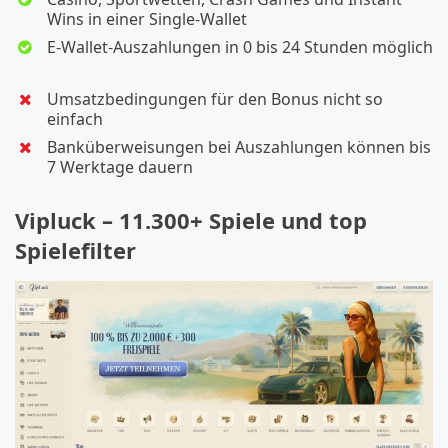
Wins in einer Single-Wallet
E-Wallet-Auszahlungen in 0 bis 24 Stunden möglich
Umsatzbedingungen für den Bonus nicht so
einfach
Banküberweisungen bei Auszahlungen können bis
7 Werktage dauern
Vipluck – 11.300+ Spiele und top
Spielefilter