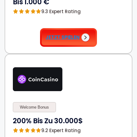
Bis 1.000 €
9.3 Expert Rating
JETZT SPIELEN
Welcome Bonus
200% Bis Zu 30.000$
9.2 Expert Rating