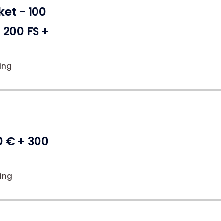
et - 100
+ 200 FS +
ting
0 € + 300
ting