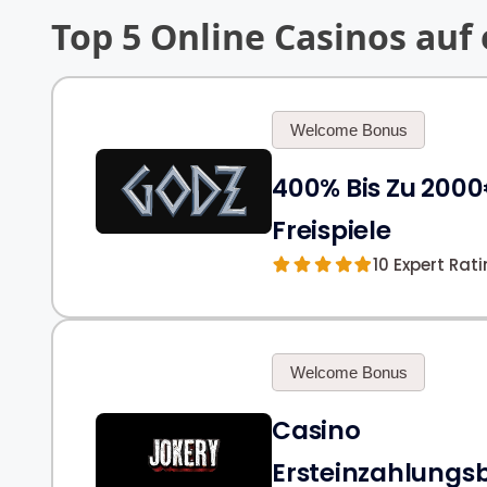
Top 5 Online Casinos auf 
Welcome Bonus
400% Bis Zu 2000
Freispiele
10 Expert Rat
Welcome Bonus
Casino
Ersteinzahlungs