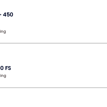
+ 450
ting
0 FS
ting