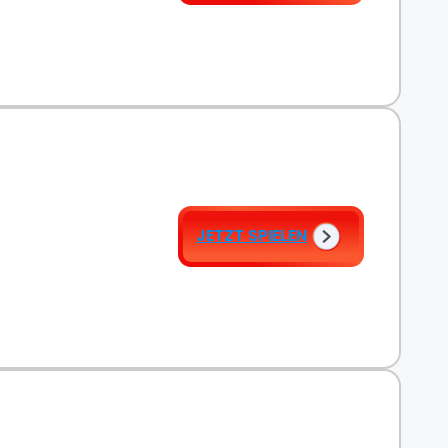
JETZT SPIELEN