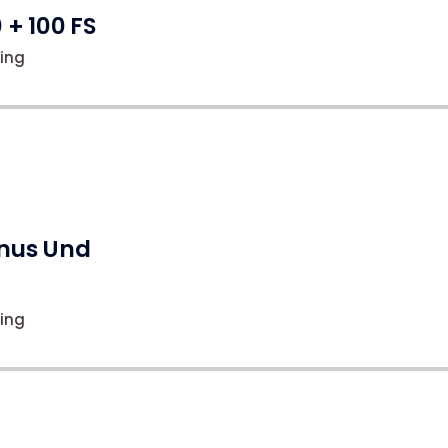
 + 100 FS
ting
nus Und
ting